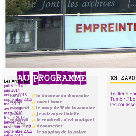
Les
Archives
:
juillet 2014
juin 2014
Twitter
//
Fa
octobre 2013
Tumblr
//
bo
septembre 2013
mai 2013
les coulisse
avril 2013
mars 2013
février 2013
janvier 2013
novembre 2012
septembre 2012
juillet 2012