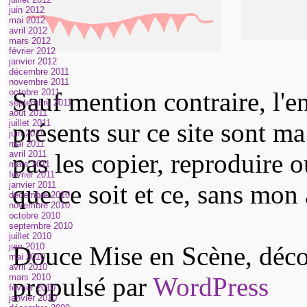
juin 2012
mai 2012
avril 2012
mars 2012
février 2012
janvier 2012
décembre 2011
novembre 2011
octobre 2011
Sauf mention contraire, l'e
septembre 2011
août 2011
juillet 2011
présents sur ce site sont m
juin 2011
mai 2011
avril 2011
pas les copier, reproduire 
mars 2011
février 2011
janvier 2011
que ce soit et ce, sans mon 
décembre 2010
novembre 2010
octobre 2010
septembre 2010
juillet 2010
juin 2010
Douce Mise en Scène, décor
mai 2010
avril 2010
mars 2010
propulsé par
WordPress
février 2010
janvier 2010