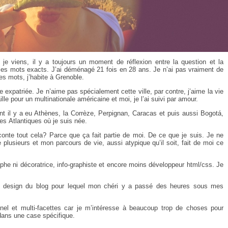
e viens, il y a toujours un moment de réflexion entre la question et la
 les mots exacts. J’ai déménagé 21 fois en 28 ans. Je n’ai pas vraiment de
es mots, j’habite à Grenoble.
expatriée. Je n’aime pas spécialement cette ville, par contre, j’aime la vie
 pour un multinationale américaine et moi, je l’ai suivi par amour.
nt il y a eu Athènes, la Corrèze, Perpignan, Caracas et puis aussi Bogotá,
s Atlantiques où je suis née.
onte tout cela? Parce que ça fait partie de moi. De ce que je suis. Je ne
 plusieurs et mon parcours de vie, aussi atypique qu’il soit, fait de moi ce
raphe ni décoratrice, info-graphiste et encore moins développeur html/css. Je
le design du blog pour lequel mon chéri y a passé des heures sous mes
nel et multi-facettes car je m’intéresse à beaucoup trop de choses pour
r dans une case spécifique.