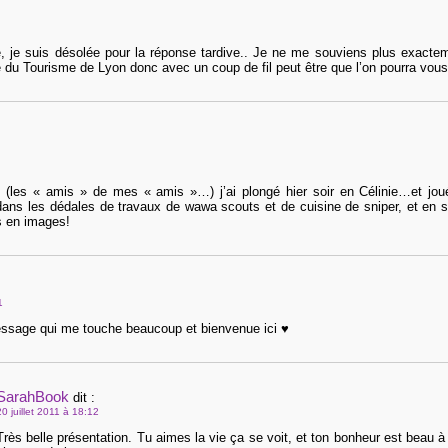
, je suis désolée pour la réponse tardive.. Je ne me souviens plus exacteme
ce du Tourisme de Lyon donc avec un coup de fil peut être que l’on pourra vous é
s (les « amis » de mes « amis »…) j’ai plongé hier soir en Célinie…et j
ans les dédales de travaux de wawa scouts et de cuisine de sniper, et en suis
s en images!
1
ssage qui me touche beaucoup et bienvenue ici ♥
SarahBook
dit :
20 juillet 2011 à 18:12
Très belle présentation. Tu aimes la vie ça se voit, et ton bonheur est beau à 