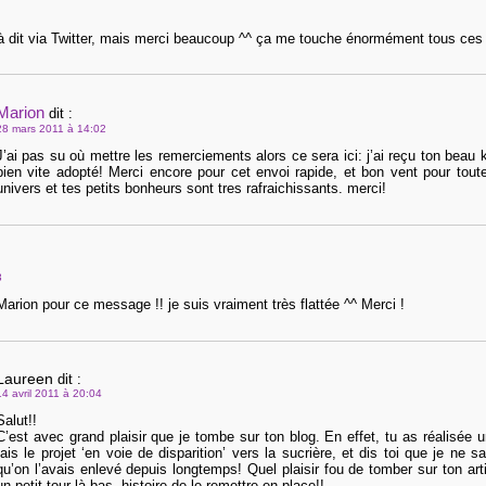
éjà dit via Twitter, mais merci beaucoup ^^ ça me touche énormément tous ces 
Marion
dit :
28 mars 2011 à 14:02
J’ai pas su où mettre les remerciements alors ce sera ici: j’ai reçu ton beau 
bien vite adopté! Merci encore pour cet envoi rapide, et bon vent pour tou
univers et tes petits bonheurs sont tres rafraichissants. merci!
3
rion pour ce message !! je suis vraiment très flattée ^^ Merci !
Laureen
dit :
14 avril 2011 à 20:04
Salut!!
C’est avec grand plaisir que je tombe sur ton blog. En effet, tu as réalisée un 
fais le projet ‘en voie de disparition’ vers la sucrière, et dis toi que je ne
qu’on l’avais enlevé depuis longtemps! Quel plaisir fou de tomber sur ton arti
un petit tour là bas, histoire de le remettre en place!!