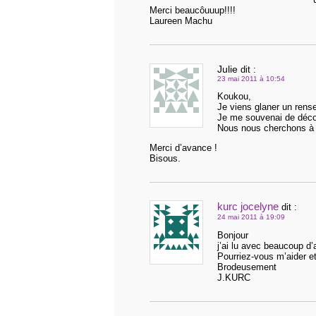
Merci beaucôuuup!!!!
Laureen Machu
Julie
dit :
23 mai 2011 à 10:54
Koukou,
Je viens glaner un ren
Je me souvenai de décou
Nous nous cherchons à é
Merci d’avance !
Bisous.
kurc jocelyne
dit :
24 mai 2011 à 19:09
Bonjour
j’ai lu avec beaucoup d’a
Pourriez-vous m’aider e
Brodeusement
J.KURC