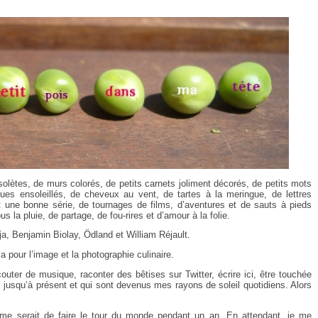
olètes, de murs colorés, de petits carnets joliment décorés, de petits mots
ques ensoleillés, de cheveux au vent, de tartes à la meringue, de lettres
nt une bonne série, de tournages de films, d’aventures et de sauts à pieds
s la pluie, de partage, de fou-rires et d’amour à la folie.
ja, Benjamin Biolay, Ödland et William Réjault.
a pour l’image et la photographie culinaire.
outer de musique, raconter des bêtises sur Twitter, écrire ici, être touchée
s jusqu’à présent et qui sont devenus mes rayons de soleil quotidiens. Alors
ime serait de faire le tour du monde pendant un an. En attendant, je me