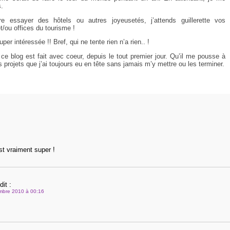
.
re essayer des hôtels ou autres joyeusetés, j’attends guillerette vos
/ou offices du tourisme !
per intéressée !! Bref, qui ne tente rien n’a rien.. !
ue ce blog est fait avec coeur, depuis le tout premier jour. Qu’il me pousse à
 projets que j’ai toujours eu en tête sans jamais m’y mettre ou les terminer.
est vraiment super !
dit :
mbre 2010 à 00:16