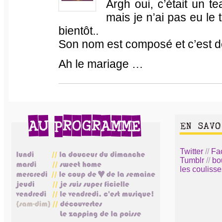
Argh oui, c’était un t
mais je n’ai pas eu le 
bientôt..
Son nom est composé et c’est de
Ah le mariage …
Twitter
//
Fa
Tumblr
//
bo
les coulisse