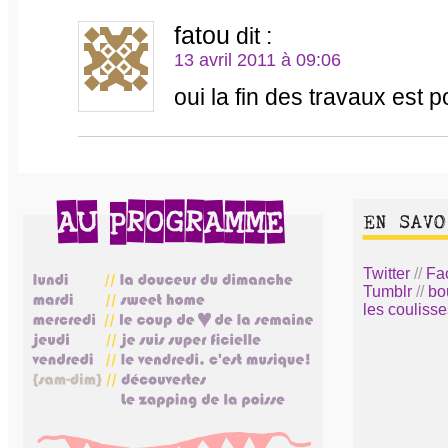
fatou
dit :
13 avril 2011 à 09:06
oui la fin des travaux est po
Twitter
//
Fa
Tumblr
//
bo
les coulisse