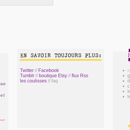
Twitter
//
Facebook
i
Tumblr
//
boutique Etsy
//
flux Rss
g
les coulisses
// faq
c
l
l