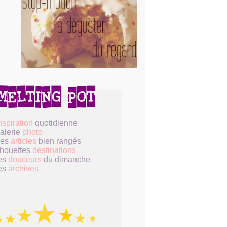
nspiration
quotidienne
alerie
photo
des
articles
bien rangés
houettes
destinations
es
douceurs
du dimanche
es
archives