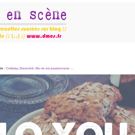
 de :
Coldplay
,
DreamJob
,
Ma vie est passionnante ...