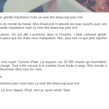
pas grande importance mais ça veut dire beaucoup pour moi.
in du monde du travail. Mon DreamJob m’attends les bras ouverts avec une
rande importance mais ça veut dire beaucoup pour moi.
ances. On est allé s’aventurer dans le Finistère, c’était vraiment génial.
t parce que les chats nous manquaient. Non, pour tout ce que peut signifier
e mon esprit. Comme d’hab, j’ai toujours ces 15 000 choses qui fourmillent;
 a changé. Tout a été secoué à la manière d’une boule à neige. Mon monde a
t désormais dans tous les sens.
e.
importance pour vous mais ça veut dire beaucoup pour moi.
: j’ai écris depuis l’iPad: mon pc ayant rendu l’âme.