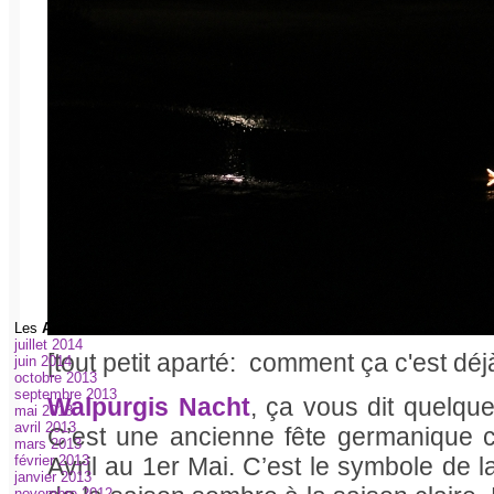
Les
Archives
:
juillet 2014
[tout petit aparté: comment ça c'est déjà 
juin 2014
octobre 2013
septembre 2013
Walpurgis Nacht
, ça vous dit quelque
mai 2013
avril 2013
C’est une ancienne fête germanique c
mars 2013
Avril au 1er Mai. C’est le symbole de la
février 2013
janvier 2013
novembre 2012