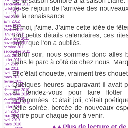
de la saison sombre à la saison claire.
septembre 2012
de se réjouir de l’arrivée des nouveaux
juillet 2012
juin 2012
de la renaissance.
mai 2012
avril 2012
mars 2012
Et moi, j’aime. J’aime cette idée de fête
février 2012
tout petits détails calendaires, ces ri
janvier 2012
décembre 2011
côté, que l’on a oubliés.
novembre 2011
octobre 2011
septembre 2011
Mardi soir, nous sommes donc allés b
août 2011
juillet 2011
dans le parc à côté de chez nous. Mar
juin 2011
mai 2011
Et c’était chouette, vraiment très chouet
avril 2011
mars 2011
février 2011
Quelques heures auparavant il avait pl
janvier 2011
décembre 2010
au rendez-vous pour faire flotter 
novembre 2010
enflammées. C’était joli, c’était poétiqu
octobre 2010
septembre 2010
belle soirée, bercée de nouveaux esp
juillet 2010
juin 2010
écrire pour chaque jour à venir.
mai 2010
avril 2010
mars 2010
♦ ♦ Plus de lecture et de