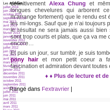
définitivement
Alexa Chung
et même
Les
Archives
:
juillet 2014
longues chevelures qui arborent ce 
juin 2014
octobre 2013
m’arrange fortement) que le rendu est 
septembre 2013
mai 2013
les mi-longs. Sauf que je n’ai toujour
avril 2013
le résultat ne sera jamais aussi bie
mars 2013
février 2013
sont trop courts et plats, que ça va me
janvier 2013
novembre 2012
encore…
septembre 2012
juillet 2012
juin 2012
Et puis un jour, sur tumblr, je suis to
mai 2012
pony hair
et mon petit coeur a fa
avril 2012
mars 2012
fascination et admiration devant toutes 
février 2012
janvier 2012
décembre 2011
♦ ♦ Plus de lecture et de
novembre 2011
octobre 2011
septembre 2011
Rangé dans
Fextravrier
|
août 2011
juillet 2011
juin 2011
mai 2011
avril 2011
mars 2011